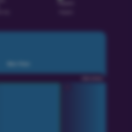
t City
Playtech
C
Main Poker
Lihat semua
53