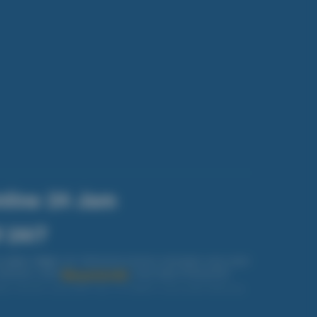
nline 24 Jam
 24/7
ap
aman
,
ringan
, dan didampingi bantuan pelanggan yang cepat
withdraw. Lewat
, Anda dapat memperoleh
Merpatislot88
bermain yang lebih rapi, ciri platform yang layak dipercaya,