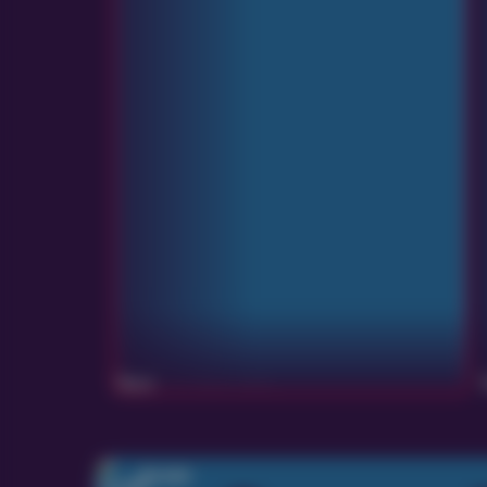
IDNLIVE
Arcade