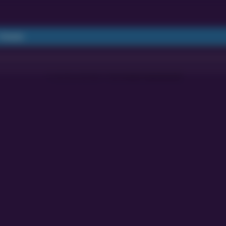
Promosi
1
2
3
4
5
6
7
8
9
10
11
12
13
14
15