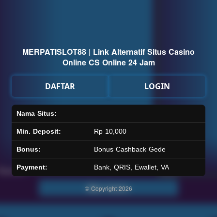
MERPATISLOT88 | Link Alternatif Situs Casino
Online CS Online 24 Jam
DAFTAR
LOGIN
Nama Situs:
Min. Deposit:
Rp 10,000
Bonus:
Bonus Cashback Gede
Payment:
Bank, QRIS, Ewallet, VA
PragmaticPlay
Evolution
Main Casino
© Copyright 2026