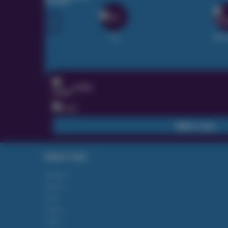
Hot
IDNA
Lotto
Main Lotto
Quick Links
Beranda
Sports+
Slots
Casino
Poker