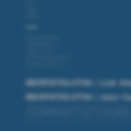
Lotto
Arcade
Fishing
Legal
Responsible Gaming
Syarat &Ketentuan
Kebijakan Privasi
Referral Syarat &Ketentuan
Pengaduan Konsumen
MERPATISLOT88 | Link Alte
MERPATISLOT88 |
Jalur C
Ketika website casino online tidak bisa dibuka karena ganggu
tanggap.
MERPATISLOT88
hadir sebagai opsi
tautan cadangan
akses terkini dengan dukungan
customer service online 24 ja
serta cara mengatur bankroll tanpa bumbu klaim menang instan.